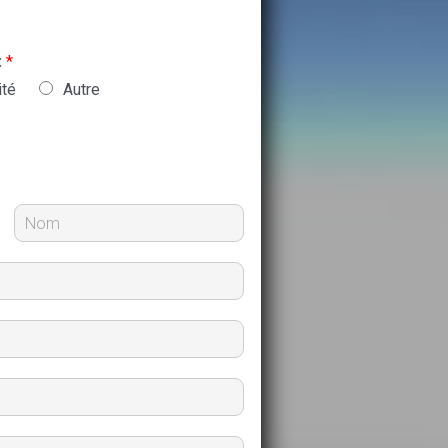
:
*
ité
Autre