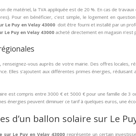
tion de matériel, la TVA appliquée est de 20 %. En cas de travaux
res}. Pour en bénéficier, c’est simple, le logement en questio
ur Le Puy en Velay 43000
doit être fourni et installé par un pro
ur Le Puy en Velay 43000
acheté directement en magasin n’est pa
 régionales
, renseignez-vous auprès de votre mairie. Des offres locales, r
ce. Elles s’ajoutent aux différentes primes énergies, réduisant a
ire est compris entre 3000 € et 5000 € pour une famille de 3 ou 
imes énergies peuvent diminuer ce tarif à quelques euros, une éc
es d’un ballon solaire sur Le Pu
ire sur Le Puy en Velay 43000
représente un certain investiss