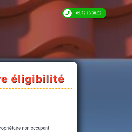
09.72.13.38.52
e éligibilité
ropriétaire non occupant