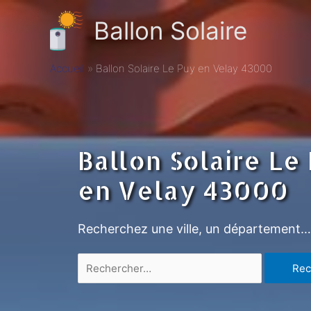
Ballon Solaire
Accueil
Ballon Solaire Le Puy en Velay 43000
Ballon Solaire Le
en Velay 43000
Recherchez une ville, un département…