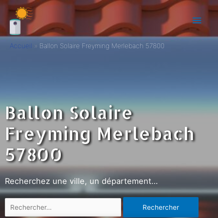
Accueil
Ballon Solaire Freyming Merlebach 57800
Ballon Solaire
Freyming Merlebach
57800
Recherchez une ville, un département…