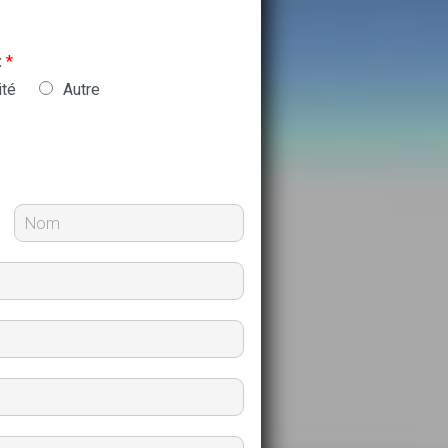
:
*
ité
Autre