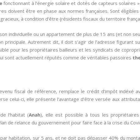
e
fonctionnant à l’énergie solaire et dotés de capteurs solaires 
res doivent être en phase aux normes françaises. Sont éligibles 
gracieux, à condition d’être {résidents fiscaux du territoire frança
ison individuelle ou un appartement de plus de 15 ans (et non se
n principale. Autrement dit, il doit s’agir de l’adresse figurant s
ble pour les propriétaires bailleurs et les syndicats de copropr
ui sont actuellement réputés comme de véritables passoires
th
evenu fiscal de référence, remplace le crédit d’impôt indéxé 
nverse celui-ci, elle présente l’avantage d’être versée aux attribut
de l’habitat (
Anah
), elle est possible à tous les propriétair
an de relance du gouvernement pour faire face à la crise du Covi
 par habitation, sur 5 ans, et ne doit pas dépasser 40% du monta