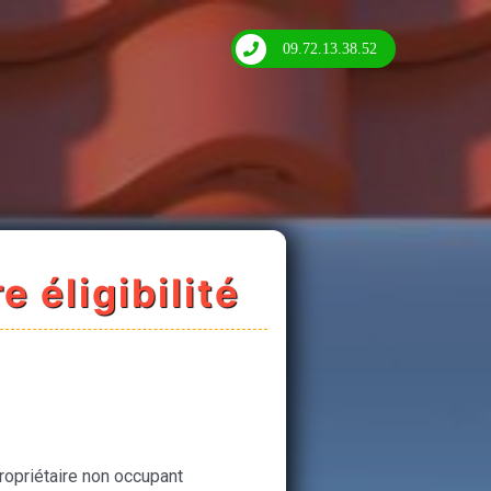
09.72.13.38.52
e éligibilité
ropriétaire non occupant