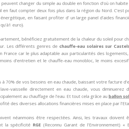
peuvent changer du simple au double en fonction d’où on habite 
l en faut compter deux fois plus dans la région du Nord. C’est p
nergétique, en faisant profiter d’ un large panel d’aides financièr
 qu’à1 euro}.
artement, bénéficiez gratuitement de la chaleur du soleil pour cha
ur. Les différents genres de
chauffe-eau solaires sur Castel
en France car le plus adaptable aux particularités des logements
e moins d’entretien et le chauffe-eau monobloc, le moins excesi
 à 70% de vos besoins en eau chaude, baissant votre facture d’
 lave-vaisselle directement en eau chaude, vous diminuerez 
ncipalement au chauffage de l’eau. Et tout cela grâce au
ballon so
ofité des diverses allocations financières mises en place par l’Etat
oivent néanmoins être respectées. Ainsi, les travaux doivent ê
nt la spécificité
RGE
(Reconnu Garant de l’Environnement) «