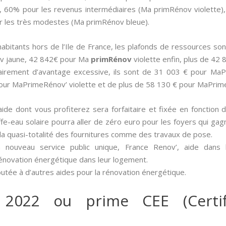
, 60% pour les revenus intermédiaires (Ma primRénov violette
r les très modestes (Ma primRénov bleue).
 habitants hors de l’Ile de France, les plafonds de ressources
v jaune, 42 842€ pour Ma
primRénov
violette enfin, plus de 42
clairement d’avantage excessive, ils sont de 31 003 € pour M
our MaPrimeRénov’ violette et de plus de 58 130 € pour MaPrim
aide dont vous profiterez sera forfaitaire et fixée en fonction 
ffe-eau solaire pourra aller de zéro euro pour les foyers qui gag
la quasi-totalité des fournitures comme des travaux de pose.
 nouveau service public unique, France Renov’, aide dans
rénovation énergétique dans leur logement.
outée à d’autres aides pour la rénovation énergétique.
 2022 ou prime CEE (Certif