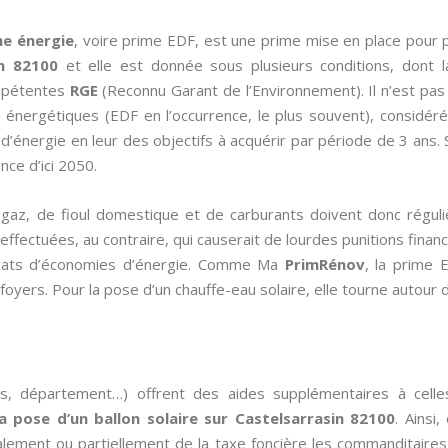
me énergie
, voire prime EDF, est une prime mise en place pour 
in 82100
et elle est donnée sous plusieurs conditions, dont l
ompétentes
RGE
(Reconnu Garant de l’Environnement). Il n’est pas 
 énergétiques (EDF en l’occurrence, le plus souvent), considéré
 d’énergie en leur des objectifs à acquérir par période de 3 ans.
ce d’ici 2050.
de gaz, de fioul domestique et de carburants doivent donc régul
fectuées, au contraire, qui causerait de lourdes punitions financiè
ificats d’économies d’énergie. Comme Ma
PrimRénov
, la prime 
foyers. Pour la pose d’un chauffe-eau solaire, elle tourne autour 
es, département…) offrent des aides supplémentaires à cell
la pose d’un ballon solaire sur Castelsarrasin 82100
. Ainsi
alement ou partiellement de la taxe foncière les commanditaires