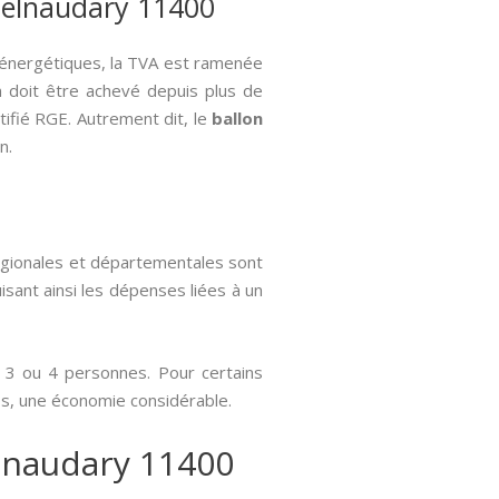
stelnaudary 11400
x énergétiques, la TVA est ramenée
on doit être achevé depuis plus de
rtifié RGE. Autrement dit, le
ballon
n.
régionales et départementales sont
isant ainsi les dépenses liées à un
 3 ou 4 personnes. Pour certains
os, une économie considérable.
elnaudary 11400