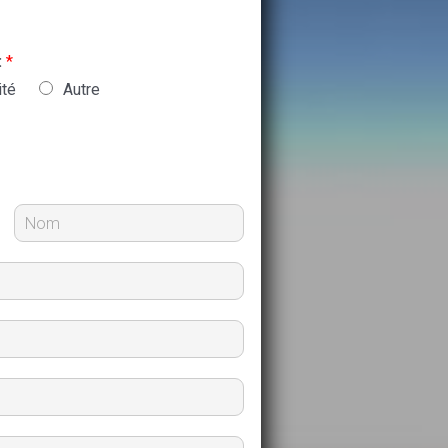
:
*
ité
Autre