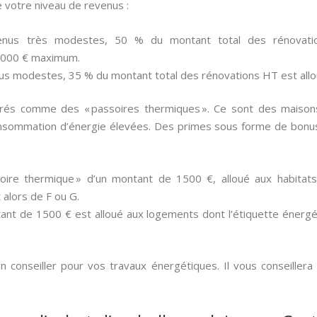
 votre niveau de revenus :
enus très modestes, 50 % du montant total des rénovatio
 000 € maximum.
us modestes, 35 % du montant total des rénovations HT est all
rés comme des « passoires thermiques ». Ce sont des maison
nsommation d’énergie élevées. Des primes sous forme de bonus
oire thermique » d’un montant de 1500 €, alloué aux habitat
 alors de F ou G.
ant de 1500 € est alloué aux logements dont l’étiquette énergét
 conseiller pour vos travaux énergétiques. Il vous conseillera