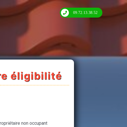
09.72.13.38.52
e éligibilité
ropriétaire non occupant