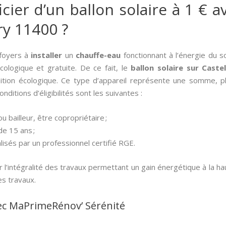
er d’un ballon solaire à 1 € av
ry 11400 ?
foyers à
installer
un
chauffe-eau
fonctionnant à l’énergie du so
cologique et gratuite. De ce fait, le
ballon solaire sur Cast
ition écologique. Ce type d’appareil représente une somme, plu
onditions d’éligibilités sont les suivantes :
u bailleur, être copropriétaire ;
de 15 ans ;
lisés par un professionnel certifié RGE.
’intégralité des travaux permettant un gain énergétique à la h
s travaux.
ec MaPrimeRénov’ Sérénité