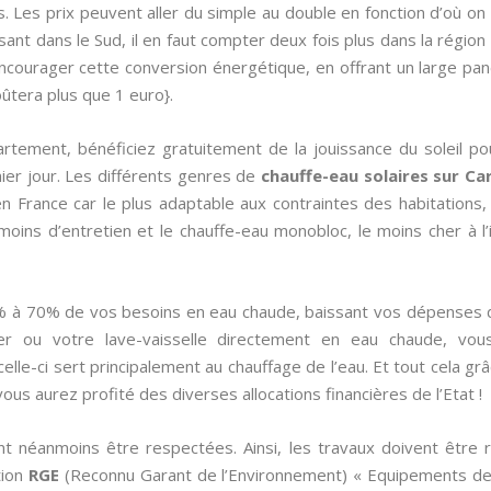
. Les prix peuvent aller du simple au double en fonction d’où on
sant dans le Sud, il en faut compter deux fois plus dans la région 
encourager cette conversion énergétique, en offrant un large pan
coûtera plus que 1 euro}.
rtement, bénéficiez gratuitement de la jouissance du soleil po
ier jour. Les différents genres de
chauffe-eau solaires sur C
 en France car le plus adaptable aux contraintes des habitations,
 moins d’entretien et le chauffe-eau monobloc, le moins cher à l’
0% à 70% de vos besoins en eau chaude, baissant vos dépenses 
er ou votre lave-vaisselle directement en eau chaude, vou
lle-ci sert principalement au chauffage de l’eau. Et tout cela gr
vous aurez profité des diverses allocations financières de l’Etat !
t néanmoins être respectées. Ainsi, les travaux doivent être réa
tion
RGE
(Reconnu Garant de l’Environnement) « Equipements de