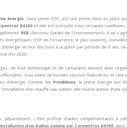
ime énergie
, voire prime EDF, est une prime mise en place p
arpentras 84200
et elle est octroyée sous certaines conditions, 
ompétentes
RGE
(Reconnu Garant de l’Environnement). Il ne s’ag
és énergétiques (EDF en l’occurrence, le plus souvent), considér
 d’énergie en leur des buts à acquérir par période de 3 ans. Sa 
ce d’ici 2050.
de gaz, de fioul domestique et de carburants doivent donc régul
ffectuées, sous peine de lourdes sanction financières, et cela se 
omies d’énergie. Comme Ma
PrimRénov
, la prime Energie est fo
l’installation d’un chauffe-eau solaire, elle tourne autour d’une c
s, département…) font profiter d’aides complémentaires à cel
’installation d’un ballon solaire sur Carpentras 84200
. Ainsi