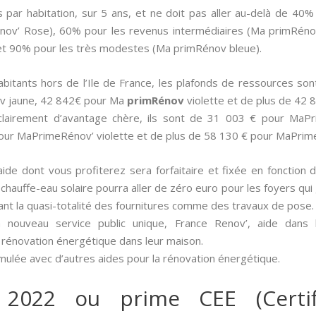
s par habitation, sur 5 ans, et ne doit pas aller au-delà de 40
nov’ Rose), 60% pour les revenus intermédiaires (Ma primRéno
t 90% pour les très modestes (Ma primRénov bleue).
 habitants hors de l’Ile de France, les plafonds de ressources 
v jaune, 42 842€ pour Ma
primRénov
violette et de plus de 42
 clairement d’avantage chère, ils sont de 31 003 € pour Ma
our MaPrimeRénov’ violette et de plus de 58 130 € pour MaPrim
aide dont vous profiterez sera forfaitaire et fixée en fonction 
un chauffe-eau solaire pourra aller de zéro euro pour les foyers qu
çant la quasi-totalité des fournitures comme des travaux de pose.
 nouveau service public unique, France Renov’, aide dans
 rénovation énergétique dans leur maison.
umulée avec d’autres aides pour la rénovation énergétique.
 2022 ou prime CEE (Certif