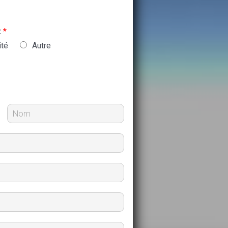
:
*
ité
Autre