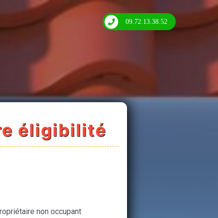
09.72.13.38.52
e éligibilité
ropriétaire non occupant