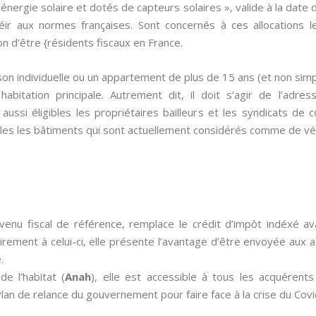
l’énergie solaire et dotés de capteurs solaires », valide à la da
éir aux normes françaises. Sont concernés à ces allocations l
ion d’être {résidents fiscaux en France.
on individuelle ou un appartement de plus de 15 ans (et non sim
abitation principale. Autrement dit, il doit s’agir de l’adres
 aussi éligibles les propriétaires bailleurs et les syndicats de 
es les bâtiments qui sont actuellement considérés comme de vé
venu fiscal de référence, remplace le crédit d’impôt indéxé 
airement à celui-ci, elle présente l’avantage d’être envoyée aux at
.
de l’habitat (
Anah
), elle est accessible à tous les acquérent
an de relance du gouvernement pour faire face à la crise du Covi