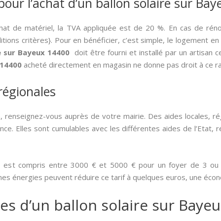
pour l’achat d’un ballon solaire sur Ba
hat de matériel, la TVA appliquée est de 20 %. En cas de rén
ions critères}. Pour en bénéficier, c’est simple, le logement en
re sur Bayeux 14400
doit être fourni et installé par un artisan c
 14400
acheté directement en magasin ne donne pas droit à ce ra
 régionales
, renseignez-vous auprès de votre mairie. Des aides locales, r
ce. Elles sont cumulables avec les différentes aides de l’Etat, ré
e est compris entre 3000 € et 5000 € pour un foyer de 3 ou 4
imes énergies peuvent réduire ce tarif à quelques euros, une éco
es d’un ballon solaire sur Baye