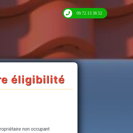
09.72.13.38.52
e éligibilité
ropriétaire non occupant