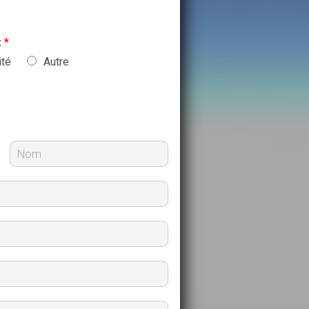
:
*
ité
Autre