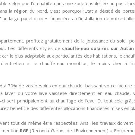
le selon que l’on habite dans une zone ensoleillée ou pas : lor
 dans la région du Nord. C’est pourquoi l’Etat a décidé de por
 un large panel d’aides financières à l’installation de votre ball
partement, profitez gratuitement de la jouissance du soleil po
ut. Les différents styles de
chauffe-eau solaires sur Autun
ce car le plus adaptable aux particularités des habitations, le cha
d’entretien et le chauffe-eau monobloc, le moins cher à l’in
% à 70% de vos besoins en eau chaude, baissant votre facture
 laver ou votre lave-vaisselle directement en eau chaude, 
-ci sert principalement au chauffage de l’eau. Et tout cela grâ
urez bénéficié des différentes allocations financières mises en pla
ivent tout de même être respectées. Ainsi, les travaux doivent 
la mention
RGE
(Reconnu Garant de l’Environnement) « Equipemen