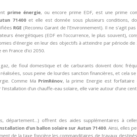
ent
prime énergie
, ou encore prime EDF, est une prime co
Autun 71400
et elle est donnée sous plusieurs conditions, do
lifiées
RGE
(Reconnu Garant de l’Environnement). Il ne s’agit pa
rateurs énergétiques (EDF en l’occurrence, le plus souvent), co
nomies d’énergie en leur des objectifs à atteindre par période de 3
en France d’ici 2050.
de gaz, de fioul domestique et de carburants doivent donc fré
éalisées, sous peine de lourdes sanction financières, et cela se 
énergie. Comme Ma
PrimRénov
, la prime Energie est forfaitaire
l’installation d’un chauffe-eau solaire, elle varie autour d’une cen
es, département…) offrent des aides supplémentaires à cell
’installation d’un ballon solaire sur Autun 71400
. Ainsi, elles
ement de la taxe foncière les commanditaires de travaux destinés 