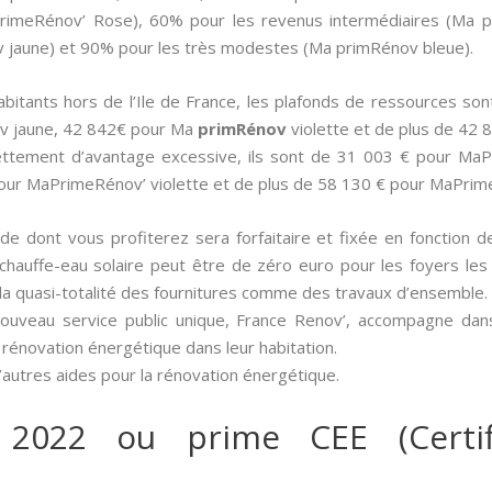
aPrimeRénov’ Rose), 60% pour les revenus intermédiaires (Ma p
jaune) et 90% pour les très modestes (Ma primRénov bleue).
 habitants hors de l’Ile de France, les plafonds de ressources 
v jaune, 42 842€ pour Ma
primRénov
violette et de plus de 42
 nettement d’avantage excessive, ils sont de 31 003 € pour Ma
our MaPrimeRénov’ violette et de plus de 58 130 € pour MaPrim
aide dont vous profiterez sera forfaitaire et fixée en fonction 
un chauffe-eau solaire peut être de zéro euro pour les foyers le
la quasi-totalité des fournitures comme des travaux d’ensemble.
nouveau service public unique, France Renov’, accompagne dan
 rénovation énergétique dans leur habitation.
’autres aides pour la rénovation énergétique.
 2022 ou prime CEE (Certif