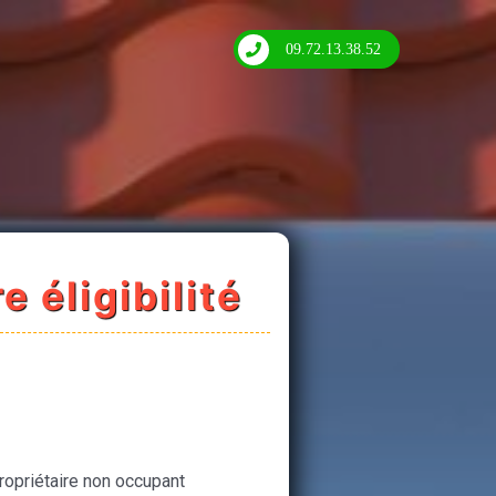
09.72.13.38.52
e éligibilité
ropriétaire non occupant