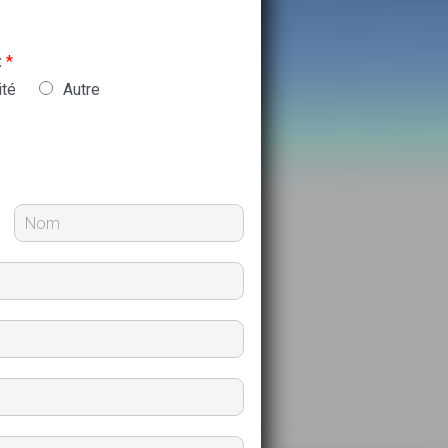
:
*
ité
Autre