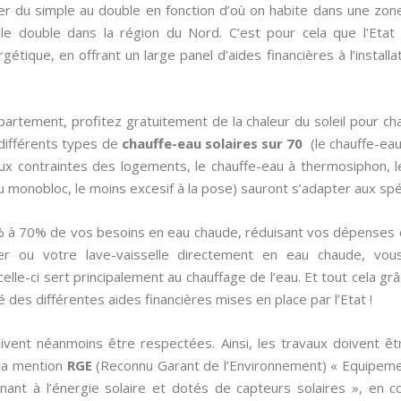
er du simple au double en fonction d’où on habite dans une zone
t le double dans la région du Nord. C’est pour cela que l’Etat 
ique, en offrant un large panel d’aides financières à l’installat
artement, profitez gratuitement de la chaleur du soleil pour cha
différents types de
chauffe-eau solaires sur 70
(le chauffe-eau 
ux contraintes des logements, le chauffe-eau à thermosiphon, le
u monobloc, le moins excesif à la pose) sauront s’adapter aux spé
% à 70% de vos besoins en eau chaude, réduisant vos dépenses
er ou votre lave-vaisselle directement en eau chaude, vou
lle-ci sert principalement au chauffage de l’eau. Et tout cela gr
é des différentes aides financières mises en place par l’Etat !
oivent néanmoins être respectées. Ainsi, les travaux doivent êt
 la mention
RGE
(Reconnu Garant de l’Environnement) « Equipeme
nant à l’énergie solaire et dotés de capteurs solaires », en 