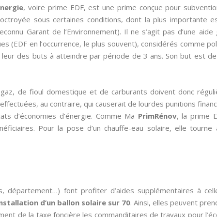
nergie
, voire prime EDF, est une prime conçue pour subventi
 octroyée sous certaines conditions, dont la plus importante 
econnu Garant de l’Environnement). Il ne s’agit pas d’une aid
s (EDF en l’occurrence, le plus souvent), considérés comme pollu
 leur des buts à atteindre par période de 3 ans. Son but est 
de gaz, de fioul domestique et de carburants doivent donc régul
fectuées, au contraire, qui causerait de lourdes punitions financiè
ificats d’économies d’énergie. Comme Ma
PrimRénov
, la prime 
ficiaires. Pour la pose d’un chauffe-eau solaire, elle tourne
s, département…) font profiter d’aides supplémentaires à cel
installation d’un ballon solaire sur 70
. Ainsi, elles peuvent pre
ment de la taxe foncière les commanditaires de travaux pour l’éco