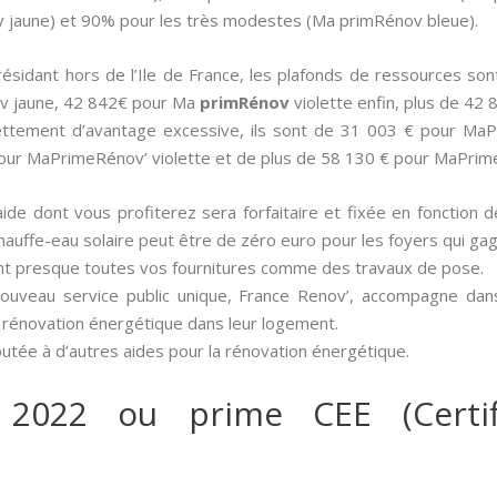
jaune) et 90% pour les très modestes (Ma primRénov bleue).
e résidant hors de l’Ile de France, les plafonds de ressources 
v jaune, 42 842€ pour Ma
primRénov
violette enfin, plus de 42
 nettement d’avantage excessive, ils sont de 31 003 € pour Ma
our MaPrimeRénov’ violette et de plus de 58 130 € pour MaPrim
aide dont vous profiterez sera forfaitaire et fixée en fonction 
n chauffe-eau solaire peut être de zéro euro pour les foyers qui ga
ant presque toutes vos fournitures comme des travaux de pose.
nouveau service public unique, France Renov’, accompagne dan
 rénovation énergétique dans leur logement.
outée à d’autres aides pour la rénovation énergétique.
 2022 ou prime CEE (Certif