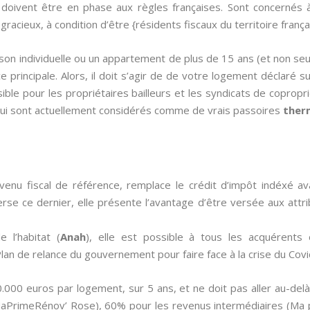
 doivent être en phase aux règles françaises. Sont concernés à
gracieux, à condition d’être {résidents fiscaux du territoire frança
ison individuelle ou un appartement de plus de 15 ans (et non se
e principale. Alors, il doit s’agir de de votre logement déclaré su
ble pour les propriétaires bailleurs et les syndicats de copropr
ui sont actuellement considérés comme de vrais passoires
ther
venu fiscal de référence, remplace le crédit d’impôt indéxé 
nverse ce dernier, elle présente l’avantage d’être versée aux attri
 l’habitat (
Anah
), elle est possible à tous les acquérents
an de relance du gouvernement pour faire face à la crise du Covi
0.000 euros par logement, sur 5 ans, et ne doit pas aller au-de
 (MaPrimeRénov’ Rose), 60% pour les revenus intermédiaires (Ma 