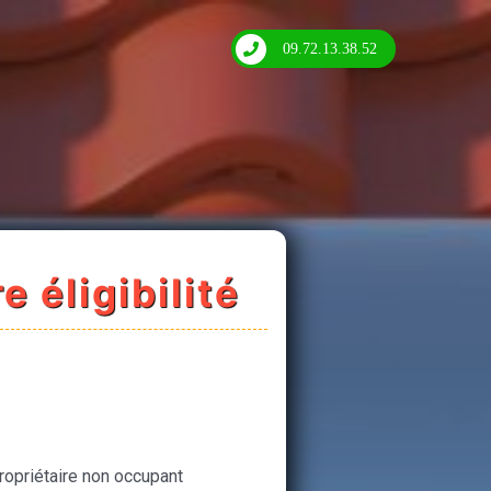
09.72.13.38.52
e éligibilité
ropriétaire non occupant