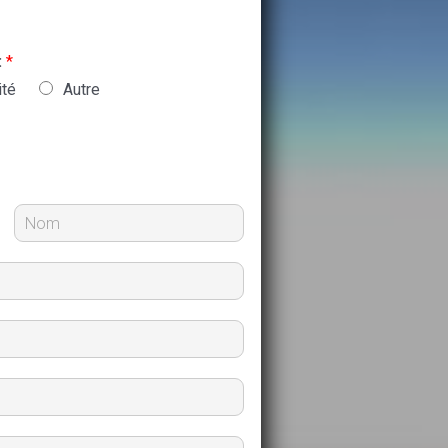
:
*
ité
Autre