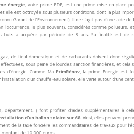
ime énergie
, voire prime EDF, est une prime mise en place p
et elle est octroyée sous plusieurs conditions, dont la plus impo
onnu Garant de l’Environnement). Il ne s’agit pas d’une aide de l
 l’occurrence, le plus souvent), considérés comme pollueurs, et d
s buts à acquérir par période de 3 ans. Sa finalité est de
de gaz, de fioul domestique et de carburants doivent donc régul
ffectuées, sous peine de lourdes sanction financières, et cela se 
omies d’énergie. Comme Ma
PrimRénov
, la prime Energie est fo
l’installation d’un chauffe-eau solaire, elle varie autour d’une cen
s, département…) font profiter d’aides supplémentaires à cel
installation d’un ballon solaire sur 68
. Ainsi, elles peuvent pre
ement de la taxe foncière les commanditaires de travaux pour l’é
le montant de 10 000 euros.