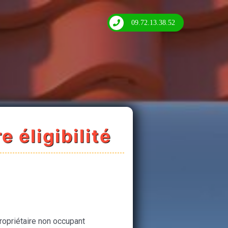
09.72.13.38.52
e éligibilité
ropriétaire non occupant