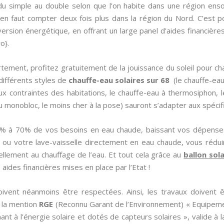
 du simple au double selon que l’on habite dans une région enso
l en faut compter deux fois plus dans la région du Nord. C’est po
rsion énergétique, en offrant un large panel d’aides financières
ro}.
tement, profitez gratuitement de la jouissance du soleil pour cha
différents styles de
chauffe-eau solaires sur 68
(le chauffe-eau 
ux contraintes des habitations, le chauffe-eau à thermosiphon, le
u monobloc, le moins cher à la pose) sauront s’adapter aux spécifi
0% à 70% de vos besoins en eau chaude, baissant vos dépense
 ou votre lave-vaisselle directement en eau chaude, vous rédu
iellement au chauffage de l’eau. Et tout cela grâce au
ballon sol
aides financières mises en place par l’Etat !
doivent néanmoins être respectées. Ainsi, les travaux doivent ê
t la mention
RGE
(Reconnu Garant de l’Environnement) « Equipeme
ant à l’énergie solaire et dotés de capteurs solaires », valide à