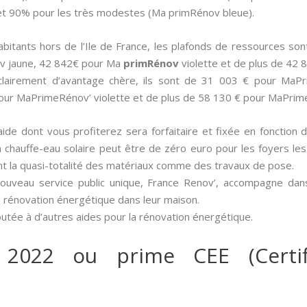
t 90% pour les très modestes (Ma primRénov bleue).
 habitants hors de l’Ile de France, les plafonds de ressources 
v jaune, 42 842€ pour Ma
primRénov
violette et de plus de 42
 clairement d’avantage chère, ils sont de 31 003 € pour Ma
our MaPrimeRénov’ violette et de plus de 58 130 € pour MaPrim
aide dont vous profiterez sera forfaitaire et fixée en fonction 
’un chauffe-eau solaire peut être de zéro euro pour les foyers le
nt la quasi-totalité des matériaux comme des travaux de pose.
nouveau service public unique, France Renov’, accompagne dan
e rénovation énergétique dans leur maison.
outée à d’autres aides pour la rénovation énergétique.
 2022 ou prime CEE (Certif