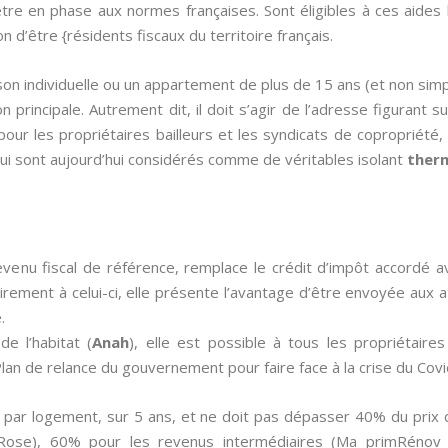
être en phase aux normes françaises. Sont éligibles à ces aides 
on d’être {résidents fiscaux du territoire français.
on individuelle ou un appartement de plus de 15 ans (et non sim
n principale. Autrement dit, il doit s’agir de l’adresse figurant s
pour les propriétaires bailleurs et les syndicats de copropriété,
i sont aujourd’hui considérés comme de véritables isolant
therm
evenu fiscal de référence, remplace le crédit d’impôt accordé 
airement à celui-ci, elle présente l’avantage d’être envoyée aux at
.
de l’habitat (
Anah
), elle est possible à tous les propriétair
an de relance du gouvernement pour faire face à la crise du Covi
 par logement, sur 5 ans, et ne doit pas dépasser 40% du prix 
Rose), 60% pour les revenus intermédiaires (Ma primRénov 