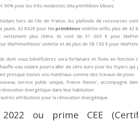
t 90% pour les très modestes (Ma primRénov bleue).
 résidant hors de l’Ile de France, les plafonds de ressources 
v jaune, 42 842€ pour Ma
primRénov
violette enfin, plus de 42
st nettement plus chère, ils sont de 31 003 € pour MaPr
our MaPrimeRénov’ violette et de plus de 58 130 € pour MaPrim
aide dont vous bénéficierez sera forfaitaire et fixée en fonction 
n chauffe-eau solaire pourra aller de zéro euro pour les foyers qu
nçant presque toutes vos matériaux comme des travaux de pose.
nouveau service public unique, France Renov’, accompagne dan
 rénovation énergétique dans leur habitation.
autres attributions pour la rénovation énergétique.
 2022 ou prime CEE (Certif