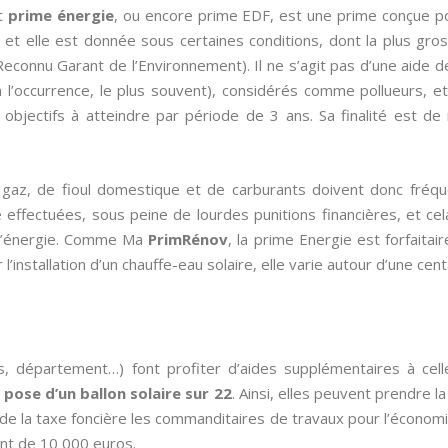
nt
prime énergie
, ou encore prime EDF, est une prime conçue p
et elle est donnée sous certaines conditions, dont la plus gro
econnu Garant de l’Environnement). Il ne s’agit pas d’une aide d
’occurrence, le plus souvent), considérés comme pollueurs, et 
objectifs à atteindre par période de 3 ans. Sa finalité est 
de gaz, de fioul domestique et de carburants doivent donc fré
effectuées, sous peine de lourdes punitions financières, et cela
s d’énergie. Comme Ma
PrimRénov
, la prime Energie est forfaitai
l’installation d’un chauffe-eau solaire, elle varie autour d’une cen
s, département…) font profiter d’aides supplémentaires à cel
a pose d’un ballon solaire sur 22
. Ainsi, elles peuvent prendre l
e la taxe foncière les commanditaires de travaux pour l’économie
nt de 10 000 euros.