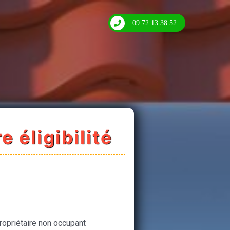
09.72.13.38.52
e éligibilité
ropriétaire non occupant