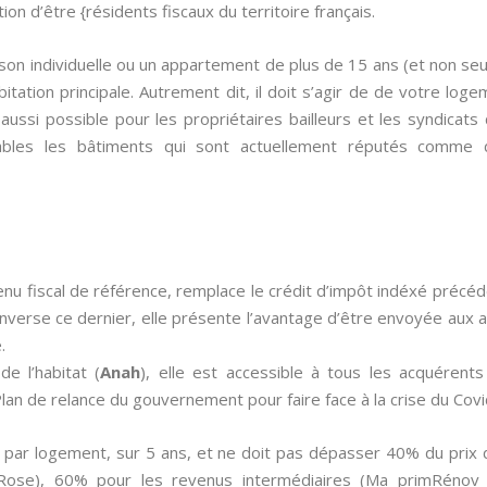
ion d’être {résidents fiscaux du territoire français.
ison individuelle ou un appartement de plus de 15 ans (et non se
itation principale. Autrement dit, il doit s’agir de de votre log
 aussi possible pour les propriétaires bailleurs et les syndicat
ables les bâtiments qui sont actuellement réputés comme 
enu fiscal de référence, remplace le crédit d’impôt indéxé pré
l’inverse ce dernier, elle présente l’avantage d’être envoyée aux a
.
de l’habitat (
Anah
), elle est accessible à tous les acquérent
an de relance du gouvernement pour faire face à la crise du Covi
 par logement, sur 5 ans, et ne doit pas dépasser 40% du prix 
Rose), 60% pour les revenus intermédiaires (Ma primRénov 