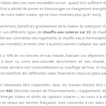
 habite dans une zone ensoleillée ou non : quand 3m2 suffisent dan
l’Etat a décidé de porter et d’encourager ce changement énergétiq
 de votre ballon solaire, qui ne vous reviendra plus qu’à1 euro}.
artement, bénéficiez gratuitement de la chaleur du soleil pour cha
r. Les différents types de
chauffe-eau solaires sur 22
(le chauf
table aux contraintes des logements, le chauffe-eau à thermosiphon,
-eau monobloc, le moins cher à la pose) sauront s’adapter aux spéc
0% à 70% de vos besoins en eau chaude, baissant vos dépenses 
à laver ou votre lave-vaisselle directement en eau chaude, 
tte dernière sert essentiellement au chauffage de l’eau. Et to
rez bénéficié des différentes aides financières mises en place par 
t néanmoins être respectées. Ainsi, les travaux doivent être réa
tion
RGE
(Reconnu Garant de l’Environnement) « Equipements de
l’énergie solaire et dotés de capteurs solaires », en cours à la
re en phase aux normes françaises. Sont concernés à ces aides l