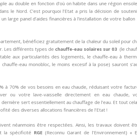
le au double en fonction d’où on habite dans une région ensolei
 dans le Nord. C’est pourquoi l’Etat a pris la décision de sout
 un large panel d’aides financières à l’installation de votre ballon
artement, bénéficiez gratuitement de la chaleur du soleil pour cha
r. Les différents types de
chauffe-eau solaires sur 03
(le chauf
ptable aux particularités des logements, le chauffe-eau à thermo
 chauffe-eau monobloc, le moins excesif à la pose) sauront s’a
0% à 70% de vos besoins en eau chaude, réduisant votre factur
ver ou votre lave-vaisselle directement en eau chaude, vo
dernière sert essentiellement au chauffage de l’eau. Et tout cel
ofité des diverses allocations financières de l’Etat !
oivent néanmoins être respectées. Ainsi, les travaux doivent êt
t la spécificité
RGE
(Reconnu Garant de l’Environnement) « 