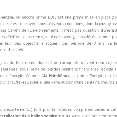
énergie
, ou encore prime EDF, est une prime mise en place p
et elle est octroyée sous plusieurs conditions, dont la plus gros
nu Garant de l’Environnement). Il n’est pas question d’une aide
s (EDF en l’occurrence, le plus souvent), considérés comme pollu
n leur des objectifs à acquérir par période de 3 ans. Sa f
ce d’ici 2050.
de gaz, de fioul domestique et de carburants doivent donc régul
éalisées, sous peine de lourdes punitions financières, et cela se 
omies d’énergie. Comme Ma
PrimRénov
, la prime Energie est fo
’un chauffe-eau solaire, elle varie autour d’une centaine d’euros 
s, département…) font profiter d’aides complémentaires à cel
installation d’un ballon solaire sur 03
. Ainsi, elles peuvent pre