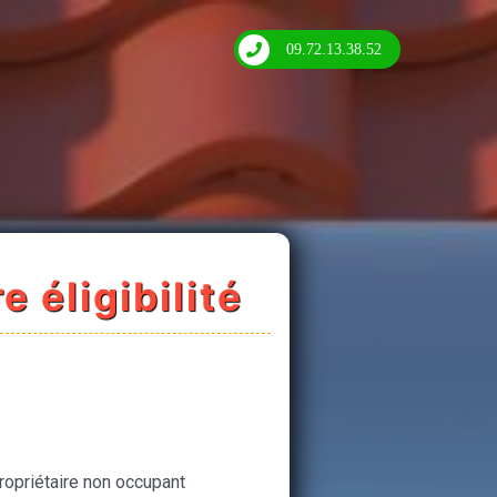
09.72.13.38.52
e éligibilité
ropriétaire non occupant