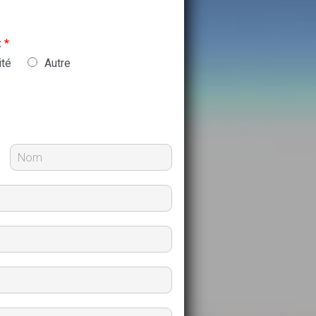
:
*
ité
Autre